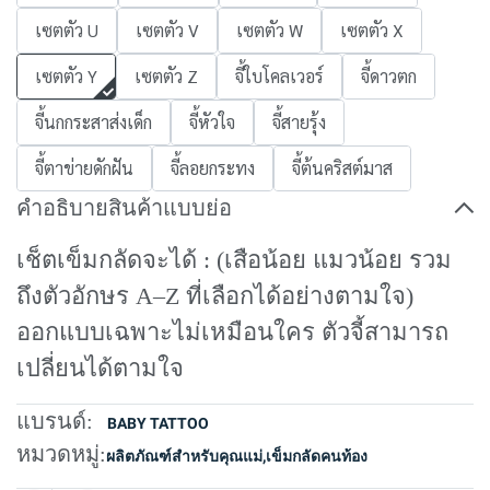
เซตตัว U
เซตตัว V
เซตตัว W
เซตตัว X
เซตตัว Y
เซตตัว Z
จี้ใบโคลเวอร์
จี้ดาวตก
จี้นกกระสาส่งเด็ก
จี้หัวใจ
จี้สายรุ้ง
จี้ตาข่ายดักฝัน
จี้ลอยกระทง
จี้ต้นคริสต์มาส
คำอธิบายสินค้าแบบย่อ
เช็ตเข็มกลัดจะได้ : (เสือน้อย แมวน้อย รวม
ถึงตัวอักษร A–Z ที่เลือกได้อย่างตามใจ)
ออกแบบเฉพาะไม่เหมือนใคร ตัวจี้สามารถ
เปลี่ยนได้ตามใจ
แบรนด์:
BABY TATTOO
หมวดหมู่:
ผลิตภัณฑ์สำหรับคุณแม่
,
เข็มกลัดคนท้อง