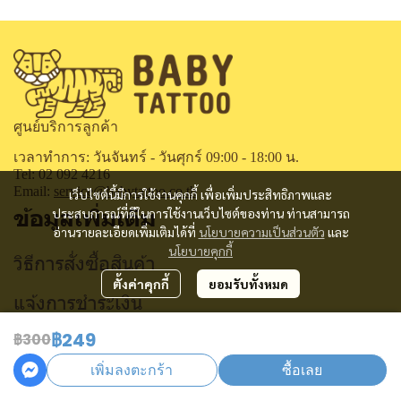
ศูนย์บริการลูกค้า
เวลาทำการ: วันจันทร์ - วันศุกร์ 09:00 - 18:00 น.
Tel: 02 092 4216
Email:
service@babytattoo.co.th
เว็บไซต์นี้มีการใช้งานคุกกี้ เพื่อเพิ่มประสิทธิภาพและ
ข้อมูลเพิ่มเติม
ประสบการณ์ที่ดีในการใช้งานเว็บไซต์ของท่าน ท่านสามารถ
อ่านรายละเอียดเพิ่มเติมได้ที่
นโยบายความเป็นส่วนตัว
และ
นโยบายคุกกี้
วิธีการสั่งซื้อสินค้า
ตั้งค่าคุกกี้
ยอมรับทั้งหมด
แจ้งการชำระเงิน
฿249
ติดตามสถานะการสั่งซื้อ
฿300
เพิ่มลงตะกร้า
ซื้อเลย
คำถามที่พบบ่อย