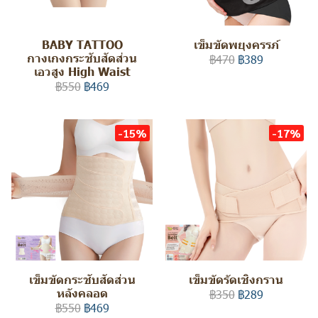
BABY TATTOO
เข็มขัดพยุงครรภ์
กางเกงกระชับสัดส่วน
฿470
฿389
เอวสูง High Waist
฿550
฿469
-15%
-17%
เข็มขัดกระชับสัดส่วน
เข็มขัดรัดเชิงกราน
หลังคลอด
฿350
฿289
฿550
฿469