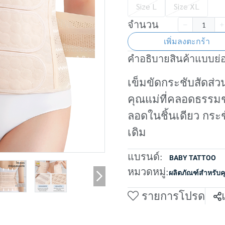
Size L
Size XL
จำนวน
เพิ่มลงตะกร้า
คำอธิบายสินค้าแบบย่
เข็มขัดกระชับสัดส่ว
คุณแม่ที่คลอดธรรม
ลอดในชิ้นเดียว กระชั
เดิม
แบรนด์:
BABY TATTOO
หมวดหมู่:
ผลิตภัณฑ์สำหรับค
รายการโปรด