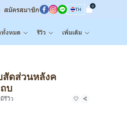
0
บ
สมัครสมาชิก
TH
าทั้งหมด
รีวิว
เพิ่มเติม
บสัดส่วนหลังค
แถบ
มีรีวิว
แชร์