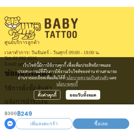
ศูนย์บริการลูกค้า
เวลาทำการ: วันจันทร์ - วันศุกร์ 09:00 - 18:00 น.
Tel: 02 092 4216
Email:
service@babytattoo.co.th
เว็บไซต์นี้มีการใช้งานคุกกี้ เพื่อเพิ่มประสิทธิภาพและ
ข้อมูลเพิ่มเติม
ประสบการณ์ที่ดีในการใช้งานเว็บไซต์ของท่าน ท่านสามารถ
อ่านรายละเอียดเพิ่มเติมได้ที่
นโยบายความเป็นส่วนตัว
และ
นโยบายคุกกี้
วิธีการสั่งซื้อสินค้า
ตั้งค่าคุกกี้
ยอมรับทั้งหมด
แจ้งการชำระเงิน
฿249
ติดตามสถานะการสั่งซื้อ
฿300
เพิ่มลงตะกร้า
ซื้อเลย
คำถามที่พบบ่อย