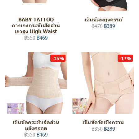
BABY TATTOO
เข็มขัดพยุงครรภ์
กางเกงกระชับสัดส่วน
฿470
฿389
เอวสูง High Waist
฿550
฿469
-15%
-17%
เข็มขัดกระชับสัดส่วน
เข็มขัดรัดเชิงกราน
หลังคลอด
฿350
฿289
฿550
฿469