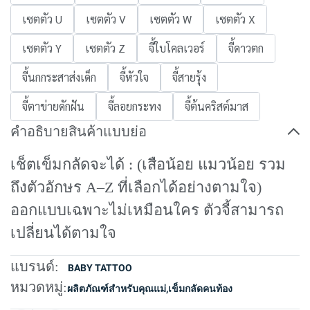
เซตตัว U
เซตตัว V
เซตตัว W
เซตตัว X
เซตตัว Y
เซตตัว Z
จี้ใบโคลเวอร์
จี้ดาวตก
จี้นกกระสาส่งเด็ก
จี้หัวใจ
จี้สายรุ้ง
จี้ตาข่ายดักฝัน
จี้ลอยกระทง
จี้ต้นคริสต์มาส
คำอธิบายสินค้าแบบย่อ
เช็ตเข็มกลัดจะได้ : (เสือน้อย แมวน้อย รวม
ถึงตัวอักษร A–Z ที่เลือกได้อย่างตามใจ)
ออกแบบเฉพาะไม่เหมือนใคร ตัวจี้สามารถ
เปลี่ยนได้ตามใจ
แบรนด์:
BABY TATTOO
หมวดหมู่:
ผลิตภัณฑ์สำหรับคุณแม่
,
เข็มกลัดคนท้อง