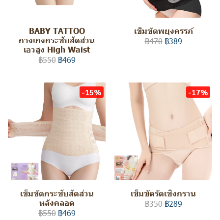
BABY TATTOO
เข็มขัดพยุงครรภ์
กางเกงกระชับสัดส่วน
฿470
฿389
เอวสูง High Waist
฿550
฿469
-15%
-17%
เข็มขัดกระชับสัดส่วน
เข็มขัดรัดเชิงกราน
หลังคลอด
฿350
฿289
฿550
฿469