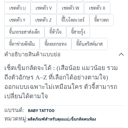
เซตตัว U
เซตตัว V
เซตตัว W
เซตตัว X
เซตตัว Y
เซตตัว Z
จี้ใบโคลเวอร์
จี้ดาวตก
จี้นกกระสาส่งเด็ก
จี้หัวใจ
จี้สายรุ้ง
จี้ตาข่ายดักฝัน
จี้ลอยกระทง
จี้ต้นคริสต์มาส
คำอธิบายสินค้าแบบย่อ
เช็ตเข็มกลัดจะได้ : (เสือน้อย แมวน้อย รวม
ถึงตัวอักษร A–Z ที่เลือกได้อย่างตามใจ)
ออกแบบเฉพาะไม่เหมือนใคร ตัวจี้สามารถ
เปลี่ยนได้ตามใจ
แบรนด์:
BABY TATTOO
หมวดหมู่:
ผลิตภัณฑ์สำหรับคุณแม่
,
เข็มกลัดคนท้อง