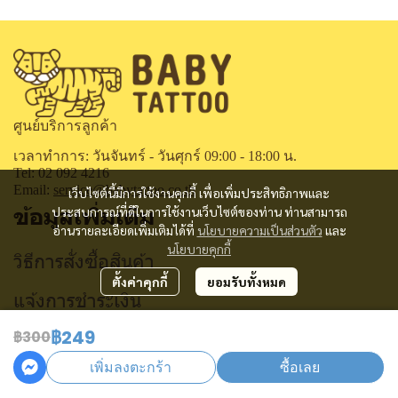
ศูนย์บริการลูกค้า
เวลาทำการ: วันจันทร์ - วันศุกร์ 09:00 - 18:00 น.
Tel: 02 092 4216
Email:
service@babytattoo.co.th
เว็บไซต์นี้มีการใช้งานคุกกี้ เพื่อเพิ่มประสิทธิภาพและ
ข้อมูลเพิ่มเติม
ประสบการณ์ที่ดีในการใช้งานเว็บไซต์ของท่าน ท่านสามารถ
อ่านรายละเอียดเพิ่มเติมได้ที่
นโยบายความเป็นส่วนตัว
และ
นโยบายคุกกี้
วิธีการสั่งซื้อสินค้า
ตั้งค่าคุกกี้
ยอมรับทั้งหมด
แจ้งการชำระเงิน
฿249
ติดตามสถานะการสั่งซื้อ
฿300
เพิ่มลงตะกร้า
ซื้อเลย
คำถามที่พบบ่อย