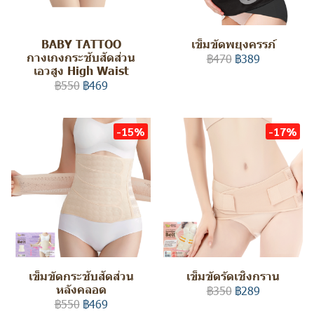
BABY TATTOO
เข็มขัดพยุงครรภ์
กางเกงกระชับสัดส่วน
฿470
฿389
เอวสูง High Waist
฿550
฿469
-15%
-17%
เข็มขัดกระชับสัดส่วน
เข็มขัดรัดเชิงกราน
หลังคลอด
฿350
฿289
฿550
฿469