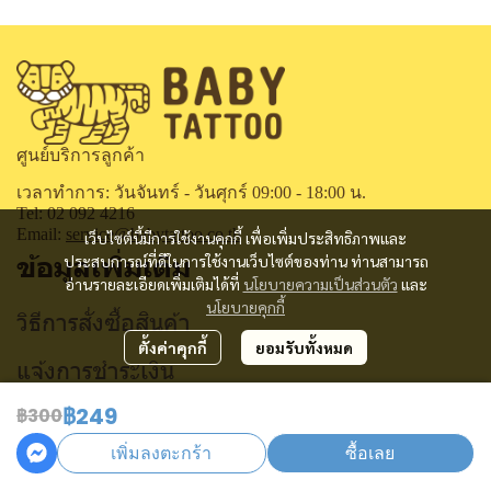
ศูนย์บริการลูกค้า
เวลาทำการ: วันจันทร์ - วันศุกร์ 09:00 - 18:00 น.
Tel: 02 092 4216
Email:
service@babytattoo.co.th
เว็บไซต์นี้มีการใช้งานคุกกี้ เพื่อเพิ่มประสิทธิภาพและ
ข้อมูลเพิ่มเติม
ประสบการณ์ที่ดีในการใช้งานเว็บไซต์ของท่าน ท่านสามารถ
อ่านรายละเอียดเพิ่มเติมได้ที่
นโยบายความเป็นส่วนตัว
และ
นโยบายคุกกี้
วิธีการสั่งซื้อสินค้า
ตั้งค่าคุกกี้
ยอมรับทั้งหมด
แจ้งการชำระเงิน
฿249
ติดตามสถานะการสั่งซื้อ
฿300
เพิ่มลงตะกร้า
ซื้อเลย
คำถามที่พบบ่อย