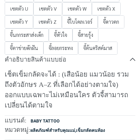
เซตตัว U
เซตตัว V
เซตตัว W
เซตตัว X
เซตตัว Y
เซตตัว Z
จี้ใบโคลเวอร์
จี้ดาวตก
จี้นกกระสาส่งเด็ก
จี้หัวใจ
จี้สายรุ้ง
จี้ตาข่ายดักฝัน
จี้ลอยกระทง
จี้ต้นคริสต์มาส
คำอธิบายสินค้าแบบย่อ
เช็ตเข็มกลัดจะได้ : (เสือน้อย แมวน้อย รวม
ถึงตัวอักษร A–Z ที่เลือกได้อย่างตามใจ)
ออกแบบเฉพาะไม่เหมือนใคร ตัวจี้สามารถ
เปลี่ยนได้ตามใจ
แบรนด์:
BABY TATTOO
หมวดหมู่:
ผลิตภัณฑ์สำหรับคุณแม่
,
เข็มกลัดคนท้อง