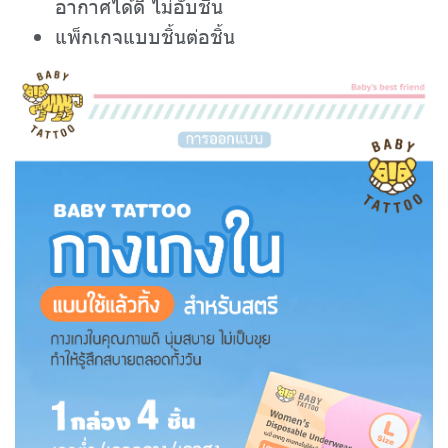
อากาศได้ดี ไม่อับชื้น
แพ็กเกจแบบชิ้นต่อชิ้น