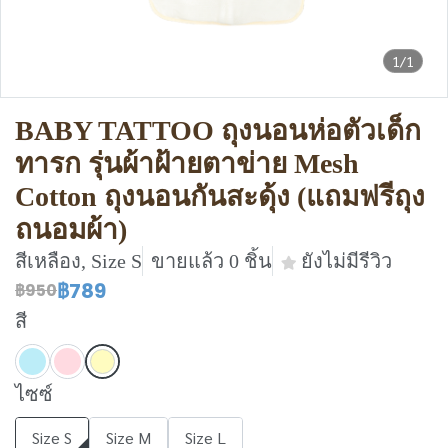
1/1
BABY TATTOO ถุงนอนห่อตัวเด็ก
ทารก รุ่นผ้าฝ้ายตาข่าย Mesh
Cotton ถุงนอนกันสะดุ้ง (แถมฟรีถุง
ถนอมผ้า)
สีเหลือง, Size S
ขายแล้ว 0 ชิ้น
ยังไม่มีรีวิว
฿789
฿950
สี
ไซซ์
Size S
Size M
Size L