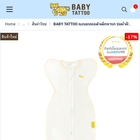
0
Home
...
สินค้าใหม่
BABY TATTOO ถุงนอนห่อตัวเด็กทารก รุ่นผ้าฝ้ายตาข่าย Mesh Cotton ถุงนอนกันสะดุ้ง (แถมฟรีถุงถนอมผ้า)
-17%
สินค้าใหม่