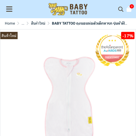
0
Home
...
สินค้าใหม่
BABY TATTOO ถุงนอนห่อตัวเด็กทารก รุ่นผ้าฝ้ายตาข่าย Mesh Cotton ถุงนอนกันสะดุ้ง (แถมฟรีถุงถนอมผ้า)
-17%
สินค้าใหม่