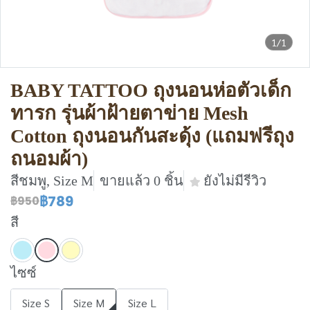
1/1
BABY TATTOO ถุงนอนห่อตัวเด็ก
ทารก รุ่นผ้าฝ้ายตาข่าย Mesh
Cotton ถุงนอนกันสะดุ้ง (แถมฟรีถุง
ถนอมผ้า)
สีชมพู, Size M
ขายแล้ว 0 ชิ้น
ยังไม่มีรีวิว
฿789
฿950
สี
ไซซ์
Size S
Size M
Size L