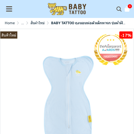
0
Home
...
สินค้าใหม่
BABY TATTOO ถุงนอนห่อตัวเด็กทารก รุ่นผ้าฝ้ายตาข่าย Mesh Cotton ถุงนอนกันสะดุ้ง (แถมฟรีถุงถนอมผ้า)
-17%
สินค้าใหม่