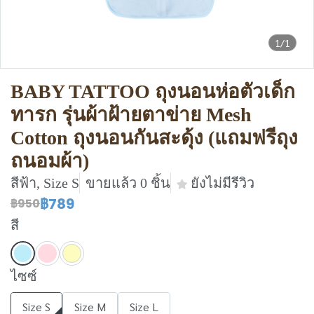
1/1
BABY TATTOO ถุงนอนห่อตัวเด็ก
ทารก รุ่นผ้าฝ้ายตาข่าย Mesh
Cotton ถุงนอนกันสะดุ้ง (แถมฟรีถุง
ถนอมผ้า)
สีฟ้า, Size S
ขายแล้ว 0 ชิ้น
ยังไม่มีรีวิว
฿789
฿950
สี
ไซซ์
Size S
Size M
Size L