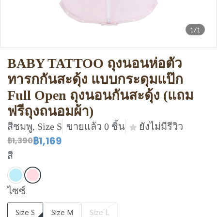
1/1
BABY TATTOO ถุงนอนห่อตัว
ทารกกันสะดุ้ง แบบกระดุมแป๊ก
Full Open ถุงนอนกันสะดุ้ง (แถม
ฟรีถุงถนอมผ้า)
สีชมพู, Size S
ขายแล้ว 0 ชิ้น
ยังไม่มีรีวิว
฿1,169
฿1,390
สี
ไซซ์
Size S
Size M
Size L