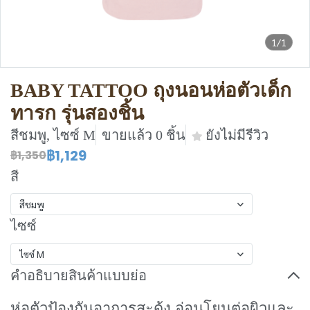
1/1
BABY TATTOO ถุงนอนห่อตัวเด็ก
ทารก รุ่นสองชิ้น
สีชมพู, ไซซ์ M
ขายแล้ว 0 ชิ้น
ยังไม่มีรีวิว
฿1,129
฿1,350
สี
สีชมพู
ไซซ์
ไซซ์ M
คำอธิบายสินค้าแบบย่อ
ห่อตัวป้องกันอาการสะดุ้ง อ่อนโยนต่อผิวและ