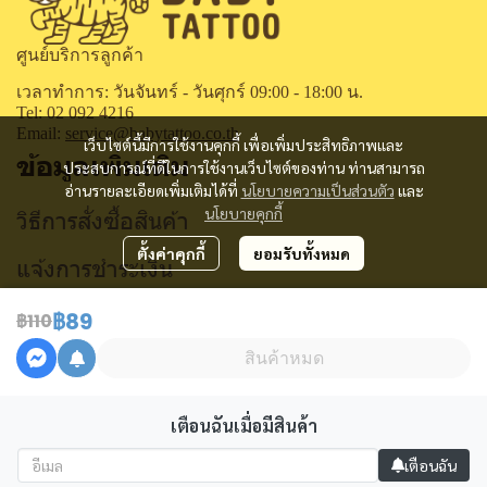
ศูนย์บริการลูกค้า
เวลาทำการ: วันจันทร์ - วันศุกร์ 09:00 - 18:00 น.
Tel: 02 092 4216
Email:
service@babytattoo.co.th
เว็บไซต์นี้มีการใช้งานคุกกี้ เพื่อเพิ่มประสิทธิภาพและ
ข้อมูลเพิ่มเติม
ประสบการณ์ที่ดีในการใช้งานเว็บไซต์ของท่าน ท่านสามารถ
อ่านรายละเอียดเพิ่มเติมได้ที่
นโยบายความเป็นส่วนตัว
และ
นโยบายคุกกี้
วิธีการสั่งซื้อสินค้า
ตั้งค่าคุกกี้
ยอมรับทั้งหมด
แจ้งการชำระเงิน
ติดตามสถานะการสั่งซื้อ
฿89
฿110
คำถามที่พบบ่อย
สินค้าหมด
จุดจำหน่าย
เตือนฉันเมื่อมีสินค้า
เตือนฉัน
Powered By
MakeWebEasy