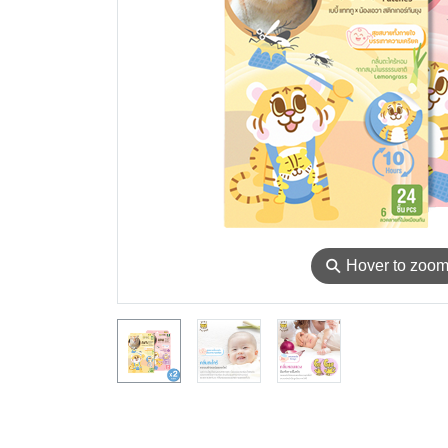
⚲
Hover to zoo