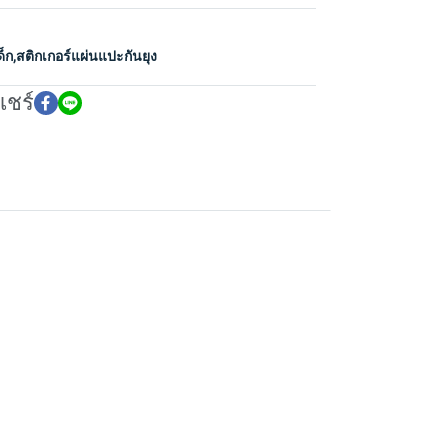
็ก
,
สติกเกอร์แผ่นแปะกันยุง
แชร์