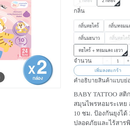
1 กล่อง
2 กล่อง
กลิ่น
กลิ่นตะไคร้
กลิ่นหอมแ
กลิ่นมะนาว
กลิ่นตะไคร
ตะไคร้ + หอมแดง เอวา
จำนวน
เพิ่มลงตะกร้า
m
คำอธิบายสินค้าแบบย่
BABY TATTOO สติกเกอ
สมุนไพรหอมระเหย อ
10 ชม. ป้องกันยุงได้
ปลอดภัยและไร้สารพ