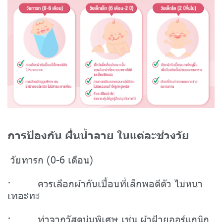
การป้องกัน ผื่นน้ำลาย ในแต่ละช่วงวัย
วัยทารก (0-6 เดือน)
· ควรเลือกผ้ากันเปื้อนที่เล็กพอดีตัว ไม่หนา
เทอะทะ
· ทำจากวัสดุนุ่มพิเศษ เช่น ผ้าฝ้ายออร์แกนิก