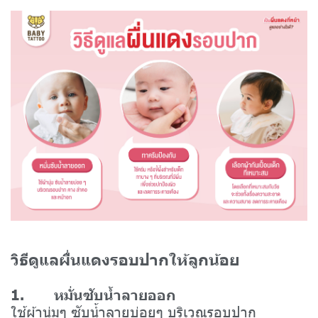
วิธีดูแลผื่นแดงรอบปากให้ลูกน้อย
1. หมั่นซับน้ำลายออก
ใช้ผ้านุ่มๆ ซับน้ำลายบ่อยๆ บริเวณรอบปาก