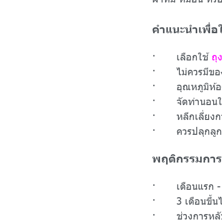
คำแนะนำเพื่อ
· เลือกใช้
ถุ
· ไม่ควรมีของเล
· อุณหภูมิห้องค
· จัดท่านอนให
· หลีกเลี่ยงการ
· ควรปลุกลูกหลั
พฤติกรรมกา
· เดือนแรก - 3 
· 3 เดือนขึ้นไป
· ช่วงการหลับจ