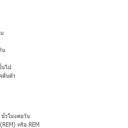
่ม
กิน
ึ้นไป
ื่นตัว
ั่วโมงต่อวัน
 (REM) หรือ REM