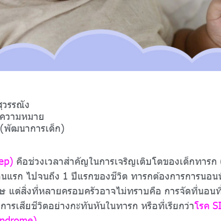
สุวรรณัง
่อความหมาย
 (พัฒนาการเด็ก)
ep)
คือช่วงเวลาสำคัญในการเจริญเติบโตของเด็กทารก 
อนแรก ไปจนถึง 1 ปีแรกของชีวิต ทารกต้องการการนอนท
ษ แต่สิ่งที่หลายครอบครัวอาจไม่ทราบคือ การจัดที่นอนท
อการเสียชีวิตอย่างกะทันหันในทารก หรือที่เรียกว่า
โรค S
yndrome)