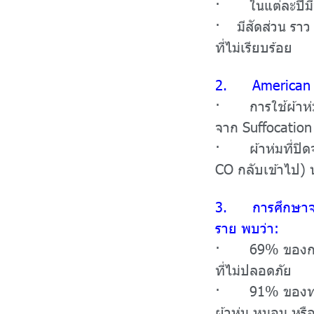
· ในแต่ละปีมีท
· มีสัดส่วน รา
ที่
ไม่เรียบร้อย
2. American Aca
· การใช้ผ้าห่ม 
จาก Suffocatio
· ผ้าห่มที่ปิดจ
CO กลับเข้าไป) น
3. การศึกษาจาก
ราย พบว่า:
· 69% ของการเส
ที่ไม่ปลอดภัย
· 91% ของทารกที
ผ้าห่ม หมอน หรือ