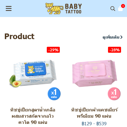
0
Product
ดูเพิ่มเติม
-29%
-28%
ทิชชู่เปียกสูตรน้ำเกลือ
ทิชชู่เปียกผ้าแคชเมียร์
ผสมสารสกัดจากอโว
พรีเมียม 90 แผ่น
คาโด 90 แผ่น
฿129
-
฿539